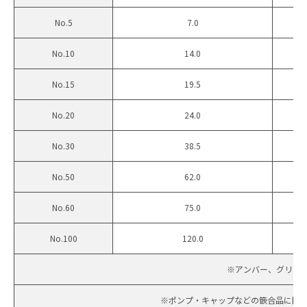
No.5
7.0
No.10
14.0
No.15
19.5
No.20
24.0
No.30
38.5
No.50
62.0
No.60
75.0
No.100
120.0
※アンバー、グリー
※ポンプ・キャップなどの篏合品に関