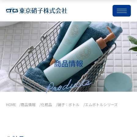
コ
ン
テ
ン
ツ
商品情報
を
ス
キ
ッ
プ
HOME
商品情報
化粧品
硝子：ボトル
エムボトルシリーズ