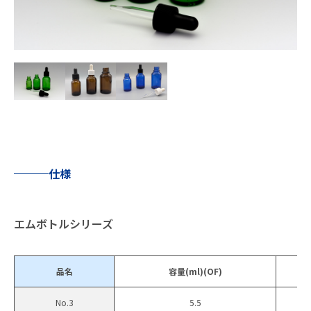
仕様
エムボトルシリーズ
品名
容量(ml)(OF)
No.3
5.5