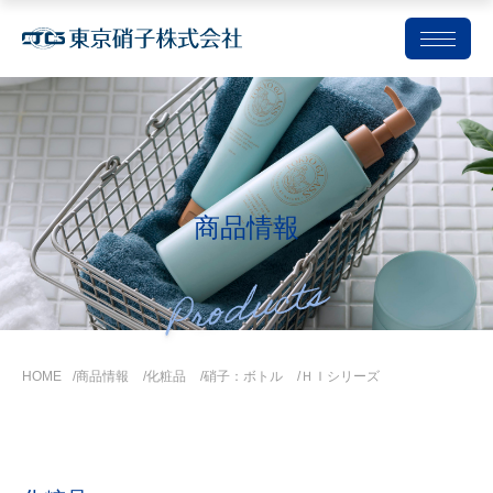
コ
ン
テ
ン
ツ
商品情報
を
ス
キ
ッ
プ
HOME
商品情報
化粧品
硝子：ボトル
ＨＩシリーズ