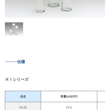
仕様
ＨＩシリーズ
品名
容量(ml)(OF)
HI-20
24.0