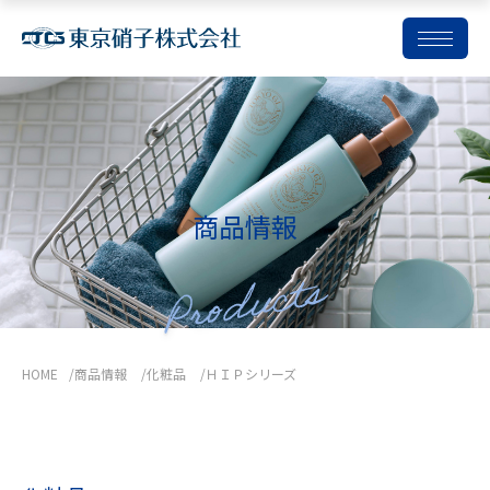
コ
ン
テ
ン
ツ
商品情報
を
ス
キ
ッ
プ
HOME
商品情報
化粧品
ＨＩＰシリーズ