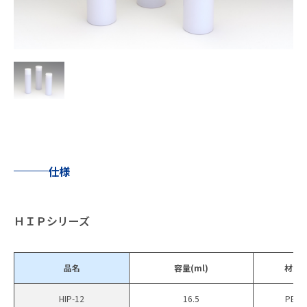
仕様
ＨＩＰシリーズ
品名
容量(ml)
材質
HIP-12
16.5
PET