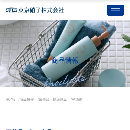
コ
ン
テ
ン
ツ
商品情報
を
ス
キ
ッ
プ
HOME
商品情報
医薬品・健康食品
乾燥剤