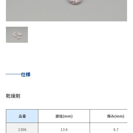
仕様
乾燥剤
品番
直径(mm)
厚み(mm)
1306
13.6
6.7