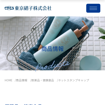
コ
ン
テ
ン
ツ
商品情報
を
ス
キ
ッ
プ
HOME
商品情報
医薬品・健康食品
ホットスタンプキャップ