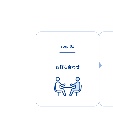
01
step
お打ち合わせ